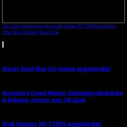
Durch glückliche Fügungen stolperte er in den Games
Journalismus, wodurch es ihm ermöglicht wird diese
Erfahrungen weiter zu geben.
Die Sims
Gamescom
Konsole
News
PC
PS4
Simulation
Star Wars
Steam
Xbox One
Ebenfalls interessant für dich
Neuer Devil May Cry Anime angekündigt
Assassin’s Creed Nexus: Gameplay-Eindrücke
& Release-Termin zum VR-Spiel
Final Fantasy XIV TTRPG angekündigt