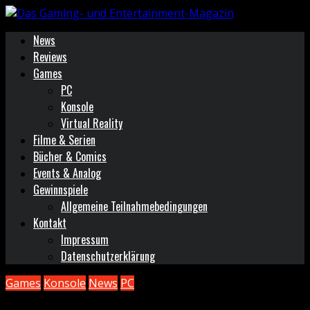
News
Reviews
Games
PC
Konsole
Virtual Reality
Filme & Serien
Bücher & Comics
Events & Analog
Gewinnspiele
Allgemeine Teilnahmebedingungen
Kontakt
Impressum
Datenschutzerklärung
Games
Konsole
News
PC