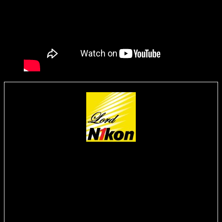
Alexander Weng
Der Bastler, der Techniker, der Zocker – In die goldene Zeit
des Videospiels hinein geboren, ließ ihm die Technik in und um
Videospiele keine ruhige Minute mehr. Dies führte zu vielen
hingebungsvollen Stunden voller Spaß, Frust und Leidenschaft.