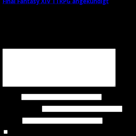
Final Fantasy XIV TTRPG angekündigt
Schreibe einen Kommentar
Deine E-Mail-Adresse wird nicht veröffentlicht.
Erforderliche Felder sind mit
*
markiert
Kommentar
Name
*
E-Mail-Adresse
*
Website
Name, E-Mail-Adresse und Website in diesem Browser