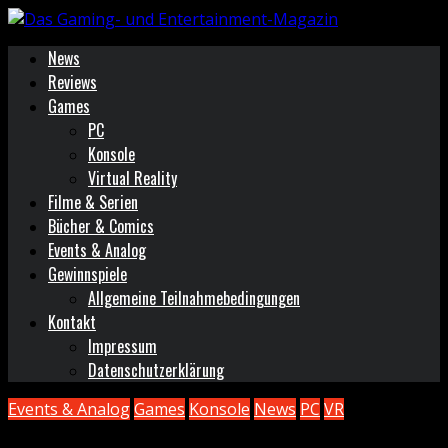
News
Reviews
Games
PC
Konsole
Virtual Reality
Filme & Serien
Bücher & Comics
Events & Analog
Gewinnspiele
Allgemeine Teilnahmebedingungen
Kontakt
Impressum
Datenschutzerklärung
Events & Analog
Games
Konsole
News
PC
VR