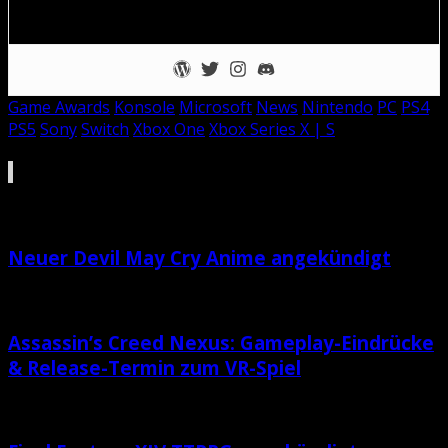
zu erreichen ist.
Game Awards
Konsole
Microsoft
News
Nintendo
PC
PS4
PS5
Sony
Switch
Xbox One
Xbox Series X | S
Ebenfalls interessant für dich
Neuer Devil May Cry Anime angekündigt
Assassin’s Creed Nexus: Gameplay-Eindrücke
& Release-Termin zum VR-Spiel