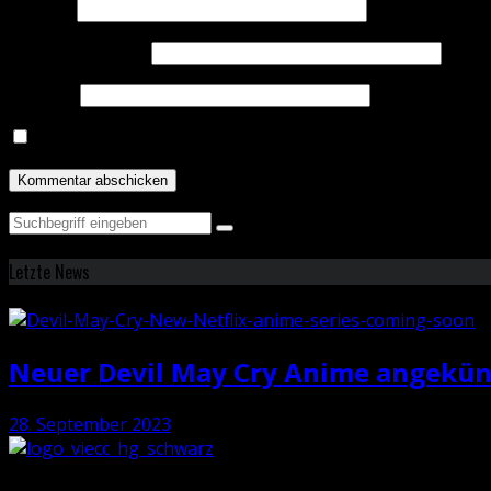
Name
*
E-Mail-Adresse
*
Website
Name, E-Mail-Adresse und Website in diesem Browser 
Letzte News
Neuer Devil May Cry Anime angekün
28. September 2023