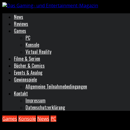
News
Reviews
Games
PC
Konsole
Virtual Reality
Filme & Serien
Bücher & Comics
Events & Analog
Gewinnspiele
Allgemeine Teilnahmebedingungen
Kontakt
Impressum
Datenschutzerklärung
Games
Konsole
News
PC