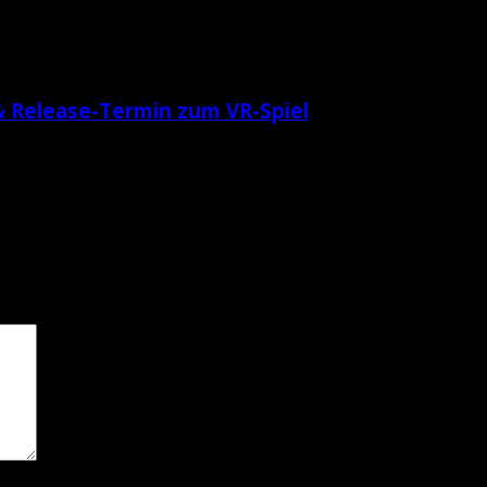
& Release-Termin zum VR-Spiel
e Felder sind mit
*
markiert