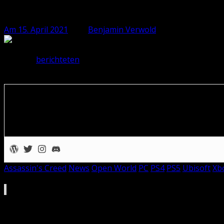
Assassin’s Creed Valhalla: DLC verschoben
Am 15. April 2021
, von
Benjamin Verwold
Gestern
berichteten
wir noch über die ersten Information
Erweiterung ein „optimiertes Erlebnis“ zu bieten, verschi
Benjamin Verwold
Zocker seit Game Boy Tagen, als ihn Mystic Quest und Metroi
über Filme, Musik und Games auf der eigenen Seite aus, die über
Assassin's Creed
News
Open World
PC
PS4
PS5
Ubisoft
Xb
Ebenfalls interessant für dich