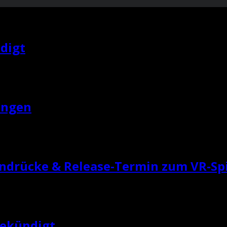
digt
ungen
indrücke & Release-Termin zum VR-Sp
gekündigt