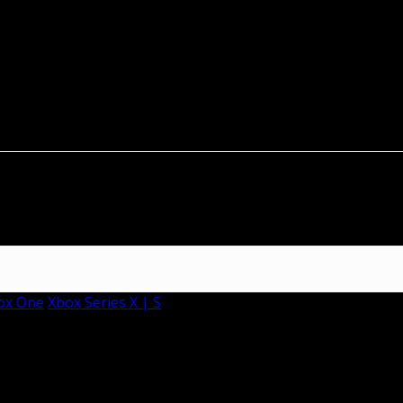
en zum Story-DLC „Zorn der Druiden“ von
Assassin’s Creed Va
ebt Ubisoft den Release auf den
13. Mai
.
d II in fremde Welten entführten. Musikliebhaber und Film-Nerd mit 
 das WordPress-Symbol hier drunter zu erreichen ist.
ox One
Xbox Series X | S