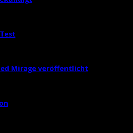
 Test
eed Mirage veröffentlicht
-on