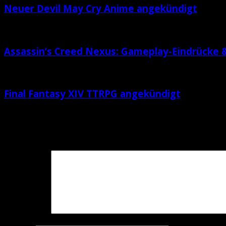
Neuer Devil May Cry Anime angekündigt
Assassin’s Creed Nexus: Gameplay-Eindrücke 
Final Fantasy XIV TTRPG angekündigt
Schreibe einen Kommentar
Deine E-Mail-Adresse wird nicht veröffentlicht.
Erforderlich
Kommentar