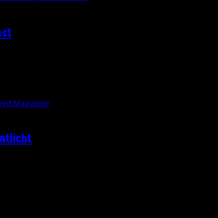
est
r nicht durchgehend perfektes, aber dennoch sehr solides 
ntlicht
ler zum kommenden Resident Evil Village veröffentlicht, der