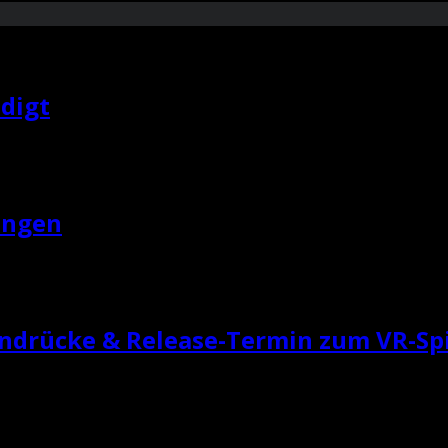
digt
ungen
indrücke & Release-Termin zum VR-Sp