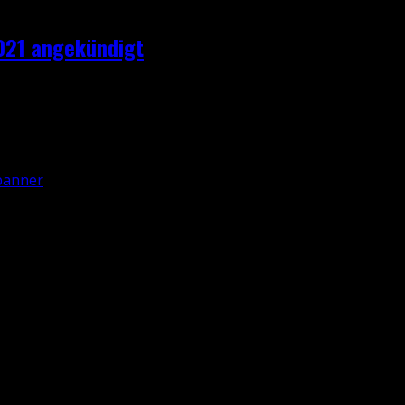
2021 angekündigt
-Game mit RPG Elementen und in First Person und entwickelt
i Dinge: das ständige Gefühl, in Gefahr zu sein, ein Settin