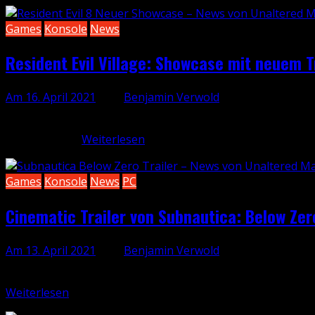
Games
Konsole
News
Resident Evil Village: Showcase mit neuem 
Am 16. April 2021
, von
Benjamin Verwold
Capcom hat einen weiteren Showcase zum nächsten Teil von
nur vorab in…
Weiterlesen
Games
Konsole
News
PC
Cinematic Trailer von Subnautica: Below Zero
Am 13. April 2021
, von
Benjamin Verwold
Morgen erscheint Subnautica: Below Zero für die Konsolen
Weiterlesen