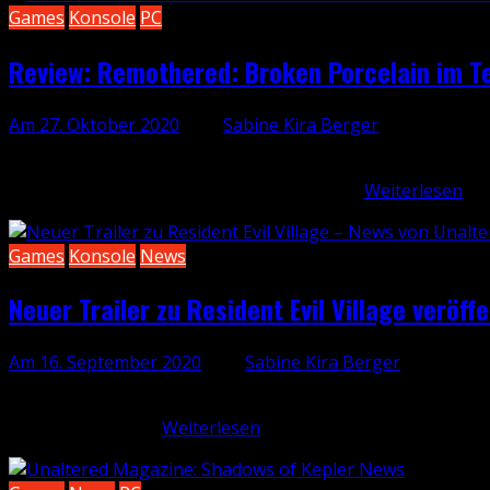
Games
Konsole
PC
Review: Remothered: Broken Porcelain im T
Am 27. Oktober 2020
, von
Sabine Kira Berger
2018 erschien mit Remothered: Tormented Fathers ein zwa
treuen Fans fand und dank offenem Ende…
Weiterlesen
Games
Konsole
News
Neuer Trailer zu Resident Evil Village veröffe
Am 16. September 2020
, von
Sabine Kira Berger
Im Zuge des PS5-Showcases wurde heute auch ein neuer Trai
euch anschauen:…
Weiterlesen