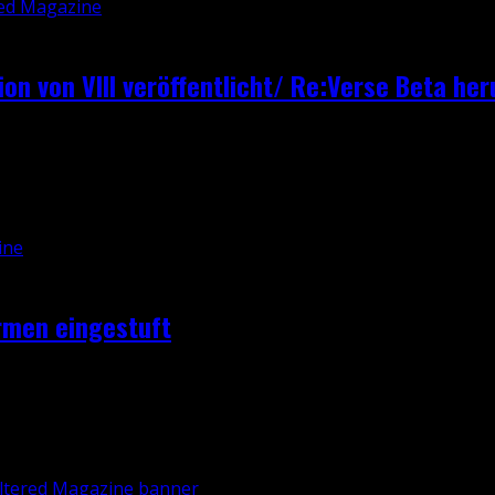
ion von VIII veröffentlicht/ Re:Verse Beta he
e Resident Evil. Auf der offiziellen Seite des Multiplayer-Ti
rmen eingestuft
Survival Games Subnautica, die bisher nur für den PC und 