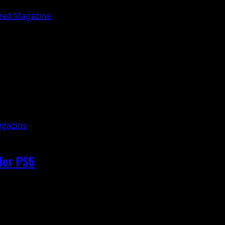
 wieder auf Kurs, nachdem es mit dem fünften und vor allem 
der PS5
neuer State of Play-Trailer soll die Vorfreude noch weiter 