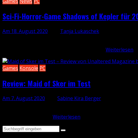
Games
News
PC
Sci-Fi-Horror-Game Shadows of Kepler für 
Am 18. August 2020
, von
Tanja Lukaschek
Shadows of Kepler, beschrieben als Sci-Fi-Horror-Survial
Nach einer unglaublichen Katastrophe auf…
Weiterlesen
Games
Konsole
PC
Review: Maid of Sker im Test
Am 7. August 2020
, von
Sabine Kira Berger
Richtig gute Survival-Horror-Games brauchen vor allem dre
auf die Atmosphäre…
Weiterlesen