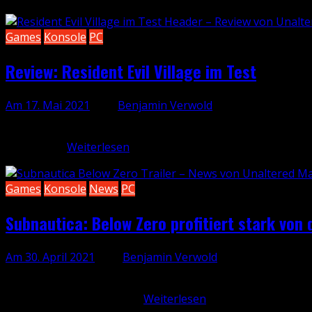
Games
Konsole
PC
Review: Resident Evil Village im Test
Am 17. Mai 2021
, von
Benjamin Verwold
Resident Evil 7 brachte des einstige Horror-Schlachtschiff
Der achte…
Weiterlesen
Games
Konsole
News
PC
Subnautica: Below Zero profitiert stark von 
Am 30. April 2021
, von
Benjamin Verwold
Das nächste Unterwasserabenteuer beginnt am 14. Mai. Ein 
Vorzüge des Controllers…
Weiterlesen