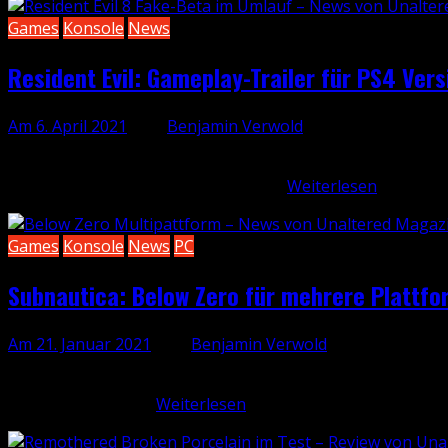
Games
Konsole
News
Resident Evil: Gameplay-Trailer für PS4 Vers
Am 6. April 2021
, von
Benjamin Verwold
Capcom konzentriert sich weiter voll auf das Horror-Franchis
übermorgen startende Beta-Phase…
Weiterlesen
Games
Konsole
News
PC
Subnautica: Below Zero für mehrere Plattfo
Am 21. Januar 2021
, von
Benjamin Verwold
Mit Below Zero erscheint demnächst eine Erweiterung des 
Rating Board) hat…
Weiterlesen