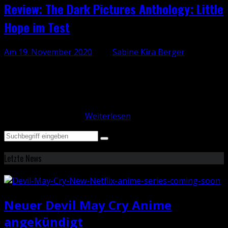
Review: The Dark Pictures Anthology: Little
Hope im Test
Am 19. November 2020
, von
Sabine Kira Berger
Die Tage werden kühler, die Nächte länger – Zeit, die
Horrorspiele auszupacken! Mit Little Hope
veröffentlichte Tell-your-own-story-Developer
Supermassive Games vor Kurzem endlich den zweiten
Teil ihrer The Dark…
Weiterlesen
Letzte News
Neuer Devil May Cry Anime
angekündigt