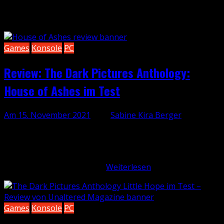
Pictures Anthology
Games
Konsole
PC
Review: The Dark Pictures Anthology:
House of Ashes im Test
Am 15. November 2021
, von
Sabine Kira Berger
Rechtzeitig zum Beginn der dunklen Jahreszeit geht die
Dark Pictures Anthology von Supermassive Games in die
dritte Runde. Nach Ausflügen auf ein Geisterschiff und in
eine heimgesuchte Stadt,…
Weiterlesen
Games
Konsole
PC